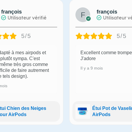
françois
françois
Utilisateur vérifié
Utilisateur vé
5/5
5/5
dapté à mes airpods et
Excellent comme trompe 
plutôt sympa. C'est
J'adore
même très gros comme
Il y a 9 mois
ifficile de faire autrement
 tels design).
 mois
tui Chien des Neiges
Étui Pot de Vasel
our AirPods
AirPods