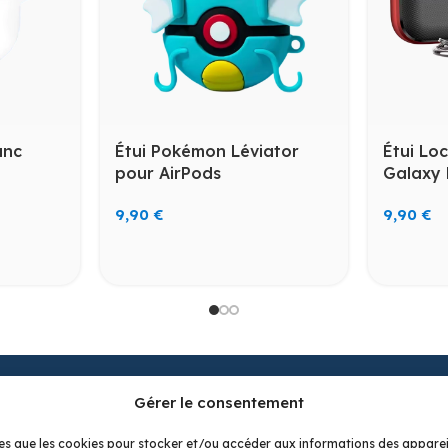
anc
Étui Pokémon Léviator
Étui Lo
pour AirPods
Galaxy
9,90
€
9,90
€
Gérer le consentement
LES TENDANCS
LA BOUTIQUE
Univers Pokémon
Étuis pour AirPods
elles que les cookies pour stocker et/ou accéder aux informations des apparei