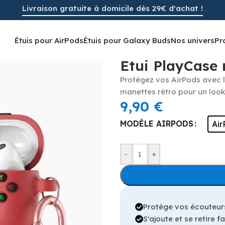
Livraison gratuite à domicile dès 29€ d'achat !
Étuis pour AirPods
Étuis pour Galaxy Buds
Nos univers
Pr
Accueil
/
Étuis pour AirPods
/
Étui
Étui PlayCase 
Protégez vos AirPods avec l
manettes rétro pour un look
9,90
€
MODÈLE AIRPODS
Air
-
+
Protège vos écouteur
S'ajoute et se retire 