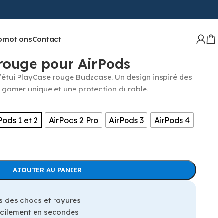
omotions
Contact
 PlayCase rouge pour AirPods
rouge pour AirPods
’étui PlayCase rouge Budzcase. Un design inspiré des
 gamer unique et une protection durable.
Pods 1 et 2
AirPods 2 Pro
AirPods 3
AirPods 4
AJOUTER AU PANIER
s des chocs et rayures
facilement en secondes