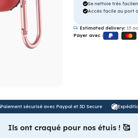
Se nettoie très facile
Accès facile au port 
Estimated delivery:
15 ao
Payer avec :
nt sécurisé avec Paypal et 3D Secure
Expédition de 
Ils ont craqué pour nos étuis ! 🥰