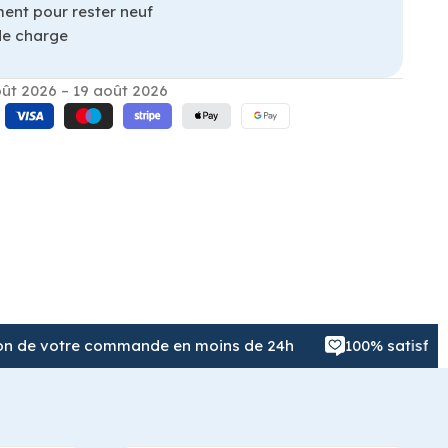
ment pour rester neuf
de charge
ût 2026 – 19 août 2026
votre commande en moins de 24h
100% satisfait ou r