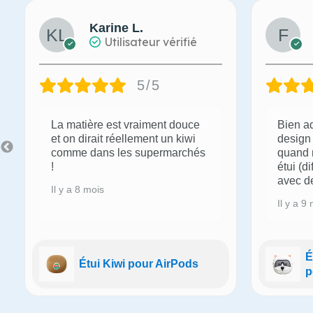
Karine L.
Utilisateur vérifié
5/5
La matière est vraiment douce
Bien a
et on dirait réellement un kiwi
design 
comme dans les supermarchés
quand 
!
étui (d
avec de
Il y a 8 mois
Il y a 9
É
Étui Kiwi pour AirPods
p