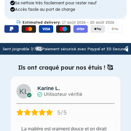
Se nettoie très facilement pour rester neuf
Accès facile au port de charge
Estimated delivery:
17 août 2026 – 20 août 2026
nt joignable 7/7
Paiement sécurisé avec Paypal et 3D Secure
Expé
Ils ont craqué pour nos étuis ! 🥰
Karine L.
Utilisateur vérifié
5/5
La matière est vraiment douce et on dirait