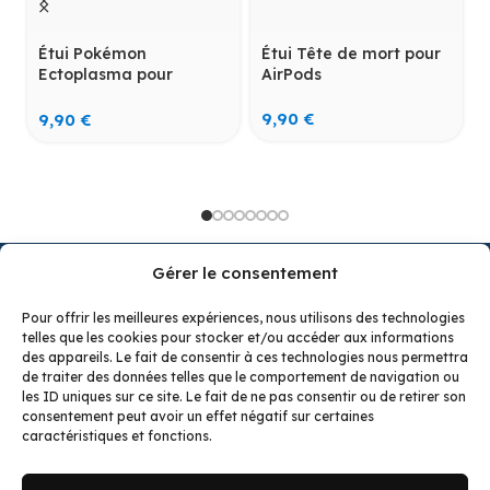
Étui Pokémon
Étui Tête de mort pour
Ectoplasma pour
AirPods
Galaxy Buds
9,90
€
9,90
€
Gérer le consentement
Pour offrir les meilleures expériences, nous utilisons des technologies
telles que les cookies pour stocker et/ou accéder aux informations
Budzcase : des étuis uniques et fun pour AirPods et
des appareils. Le fait de consentir à ces technologies nous permettra
Buds. Styles Pokémon, Zelda, Kawaii ou classiques
de traiter des données telles que le comportement de navigation ou
pour protéger vos écouteurs avec style. Trouvez le
les ID uniques sur ce site. Le fait de ne pas consentir ou de retirer son
consentement peut avoir un effet négatif sur certaines
modèle de vos rêves ou bien faites un cadeau
caractéristiques et fonctions.
inoubliable !
LES TENDANCS
LA BOUTIQUE
LIENS UTILES