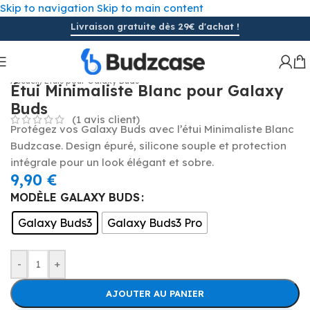
Skip to navigation
Skip to main content
Livraison gratuite dès 29€ d'achat !
Cliquez pour agrandir
Accueil
/
Étuis pour Galaxy Buds
Étui Minimaliste Blanc pour Galaxy
Buds
(
1
avis client)
Protégez vos Galaxy Buds avec l’étui Minimaliste Blanc
Budzcase. Design épuré, silicone souple et protection
intégrale pour un look élégant et sobre.
9,90
€
MODÈLE GALAXY BUDS
Galaxy Buds3
Galaxy Buds3 Pro
-
+
AJOUTER AU PANIER