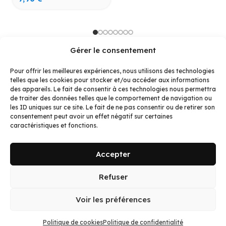
Gérer le consentement
Pour offrir les meilleures expériences, nous utilisons des technologies
telles que les cookies pour stocker et/ou accéder aux informations
Budzcase : des étuis uniques et fun pour AirPods et
des appareils. Le fait de consentir à ces technologies nous permettra
Buds. Styles Pokémon, Zelda, Kawaii ou classiques
de traiter des données telles que le comportement de navigation ou
pour protéger vos écouteurs avec style. Trouvez le
les ID uniques sur ce site. Le fait de ne pas consentir ou de retirer son
consentement peut avoir un effet négatif sur certaines
modèle de vos rêves ou bien faites un cadeau
caractéristiques et fonctions.
inoubliable !
LES TENDANCS
LA BOUTIQUE
LIENS UTILES
Univers Pokémon
Étuis pour
À propos
Accepter
Univers
AirPods
Nous contacter
Minimaliste
Étuis pour Galaxy
Notre blog
Refuser
Univers Fun
Buds
Espace client
Voir les préférences
Univers Animaux
Les promotions
Tous nos produits
© 2026 BUDZCASE
Mentions Légales
CGV
Confidentialité
Politique de cookies
Politique de confidentialité