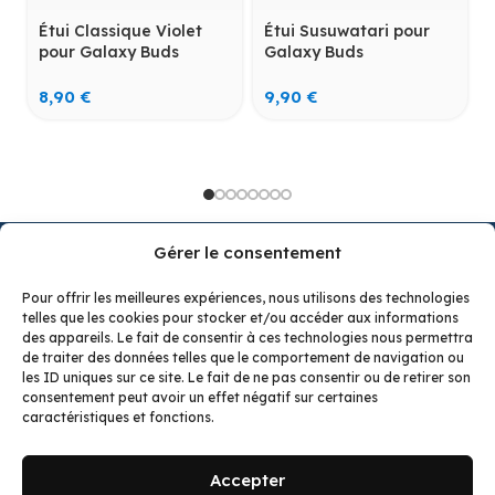
Étui Classique Violet
Étui Susuwatari pour
pour Galaxy Buds
Galaxy Buds
8,90
€
9,90
€
Gérer le consentement
Pour offrir les meilleures expériences, nous utilisons des technologies
telles que les cookies pour stocker et/ou accéder aux informations
Budzcase : des étuis uniques et fun pour AirPods et
des appareils. Le fait de consentir à ces technologies nous permettra
Buds. Styles Pokémon, Zelda, Kawaii ou classiques
de traiter des données telles que le comportement de navigation ou
pour protéger vos écouteurs avec style. Trouvez le
les ID uniques sur ce site. Le fait de ne pas consentir ou de retirer son
consentement peut avoir un effet négatif sur certaines
modèle de vos rêves ou bien faites un cadeau
caractéristiques et fonctions.
inoubliable !
LES TENDANCS
LA BOUTIQUE
LIENS UTILES
Univers Pokémon
Étuis pour
À propos
Accepter