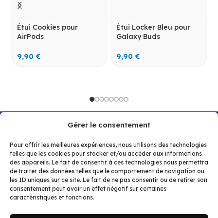
Étui Cookies pour
Étui Locker Bleu pour
AirPods
Galaxy Buds
9,90
€
9,90
€
Gérer le consentement
Pour offrir les meilleures expériences, nous utilisons des technologies
telles que les cookies pour stocker et/ou accéder aux informations
Budzcase : des étuis uniques et fun pour AirPods et
des appareils. Le fait de consentir à ces technologies nous permettra
Buds. Styles Pokémon, Zelda, Kawaii ou classiques
de traiter des données telles que le comportement de navigation ou
pour protéger vos écouteurs avec style. Trouvez le
les ID uniques sur ce site. Le fait de ne pas consentir ou de retirer son
consentement peut avoir un effet négatif sur certaines
modèle de vos rêves ou bien faites un cadeau
caractéristiques et fonctions.
inoubliable !
LES TENDANCS
LA BOUTIQUE
LIENS UTILES