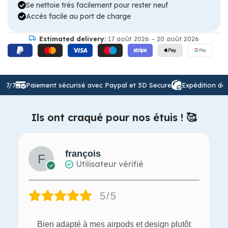
Se nettoie très facilement pour rester neuf
Accès facile au port de charge
Estimated delivery:
17 août 2026 – 20 août 2026
/7
Paiement sécurisé avec Paypal et 3D Secure
Expédition de vo
Ils ont craqué pour nos étuis ! 🥰
françois
Utilisateur vérifié
5/5
Bien adapté à mes airpods et design plutôt